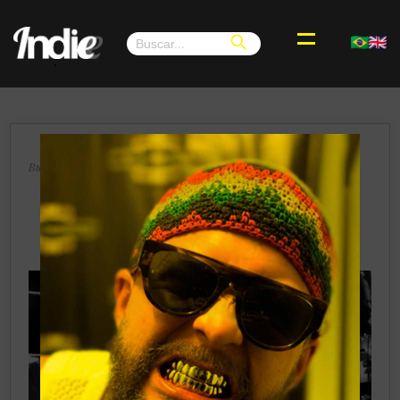
.
×
Buenos Aires, Sábado 17 de Agosto de 2024
Jimmhy Araya presenta “Belleza
Incorregible”, primer vistazo a su nuevo
álbum “Indeseable”