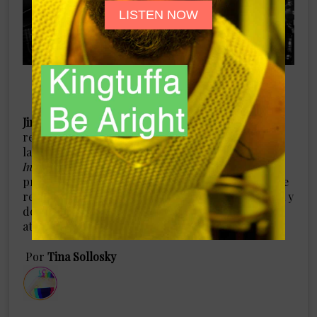
LISTEN NOW
Jimmhy Araya
, un talentoso músico y compositor,
regresa con fuerza a la escena musical con el
lanzamiento de su nuevo sencillo
“Belleza
Incorregible”
. Este tema forma parte de su tercer
proyecto musical, el álbum titulado
“Indeseable”
, que
representa la culminación de su evolución artística y
de un profundo proceso de aprendizaje que ha
atravesado a lo largo de los años.
​Por
Tina Sollosky