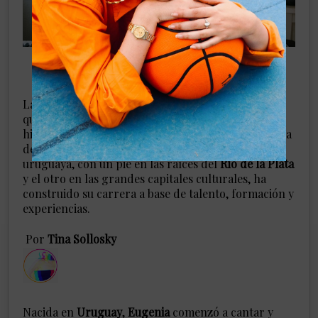
La voz de
Eugenia Anton
es la de una generación
que busca crear desde la sinceridad, contando
historias que habitan entre la nostalgia y la frescura
de un futuro prometedor. Esta joven cantautora
uruguaya, con un pie en las raíces del
Río de la Plata
y el otro en las grandes capitales culturales, ha
construido su carrera a base de talento, formación y
experiencias.
​Por
Tina Sollosky
Nacida en
Uruguay
,
Eugenia
comenzó a cantar y