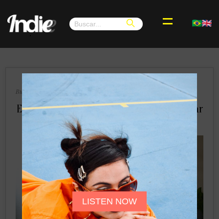
.
×
Buenos Aires, Martes 24 de Septiembre de 2024
Eugenia Anton y su nueva misión: “Pensar
En No Pensar”
LISTEN NOW