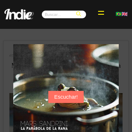
.
×
07 de Abril de 2025, Buenos Aires, Argentina
Matumati Brilla con “Festejo de Luna” en
1991 Remasterizado
Escuchar!