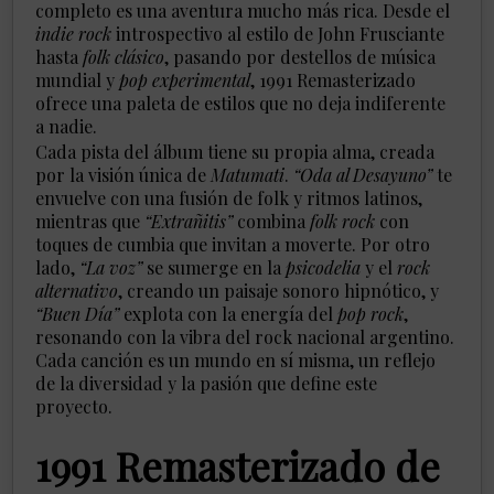
completo es una aventura mucho más rica. Desde el
indie rock
introspectivo al estilo de John Frusciante
hasta
folk clásico
, pasando por destellos de música
mundial y
pop experimental
, 1991 Remasterizado
ofrece una paleta de estilos que no deja indiferente
a nadie.
Cada pista del álbum tiene su propia alma, creada
por la visión única de
Matumati
.
“Oda al Desayuno”
te
envuelve con una fusión de folk y ritmos latinos,
mientras que
“Extrañitis”
combina
folk rock
con
toques de cumbia que invitan a moverte. Por otro
lado,
“La voz”
se sumerge en la
psicodelia
y el
rock
alternativo
, creando un paisaje sonoro hipnótico, y
“Buen Día”
explota con la energía del
pop rock
,
resonando con la vibra del rock nacional argentino.
Cada canción es un mundo en sí misma, un reflejo
de la diversidad y la pasión que define este
proyecto.
1991 Remasterizado de