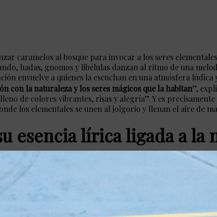
anzar caramelos al bosque para invocar a los seres elementale
 mundo, hadas, gnomos y libélulas danzan al ritmo de una melo
anción envuelve a quienes la escuchan en una atmósfera lúdica 
ón con la naturaleza y los seres mágicos que la habitan
”, exp
leno de colores vibrantes, risas y alegría”. Y es precisamente
donde los elementales se unen al jolgorio y llenan el aire de ma
u esencia lírica ligada a la 
olumen de la alegría y la fr