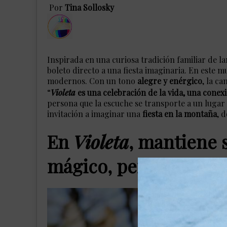
​Por
Tina Sollosky
Inspirada en una curiosa tradición familiar de l
boleto directo a una fiesta imaginaria. En este
modernos. Con un tono
alegre y enérgico
, la c
“
Violeta
es una celebración de la vida, una conexi
persona que la escuche se transporte a un lugar l
invitación a imaginar una
fiesta en la montaña
, 
En
Violeta
, mantiene s
mágico, pero sube el v