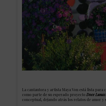
La cantautora y artista Maya Von está lista par
como parte de su esperado proyecto
Doce Lunas
conceptual, dejando atrás los relatos de amor y