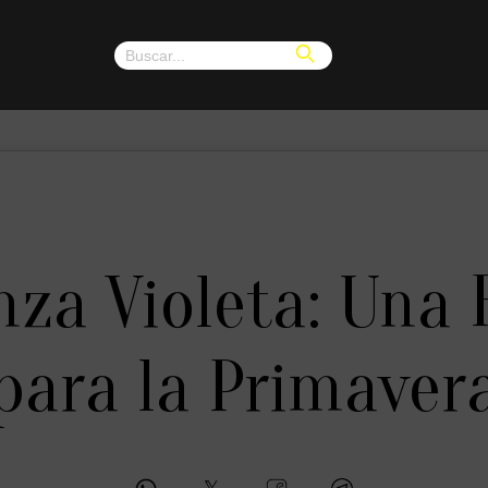
za Violeta: Una 
para la Primaver