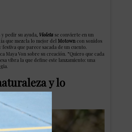
s y pedir su ayuda,
Violeta
se convierte en un
día que mezcla lo mejor del
Motown
con sonidos
y festiva que parece sacada de un cuento.
lica Maya Von sobre su creación. “Quiero que cada
 esa vibra la que define este lanzamiento: una
gia.
naturaleza y lo
escura.
×